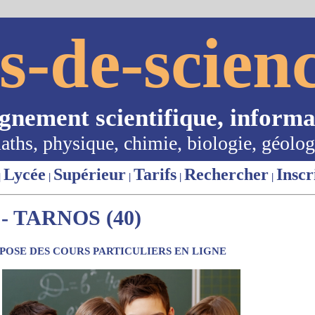
s-de-scienc
ignement scientifique, informa
aths, physique, chimie, biologie, géolog
Lycée
Supérieur
Tarifs
Rechercher
Inscr
|
|
|
|
|
 TARNOS (40)
OSE DES COURS PARTICULIERS EN LIGNE