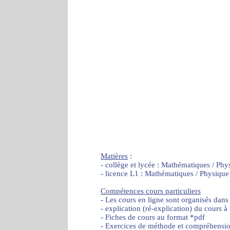
Matières
:
- collège et lycée : Mathématiques / Phy
- licence L1 : Mathématiques / Physique
Compétences cours particuliers
- Les cours en ligne sont organisés dans
- explication (ré-explication) du cours à
- Fiches de cours au format *pdf
- Exercices de méthode et compréhensi