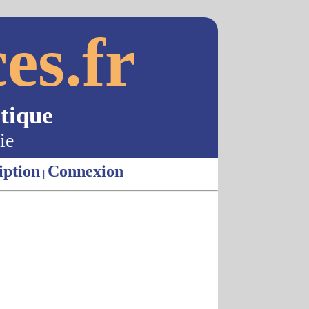
es.fr
tique
ie
iption
Connexion
|