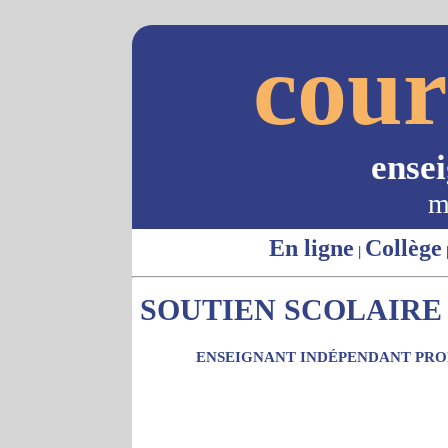
cour
ense
m
En ligne
Collège
|
SOUTIEN SCOLAIRE -
ENSEIGNANT INDÉPENDANT PROP