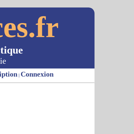
es.fr
tique
ie
iption
Connexion
|