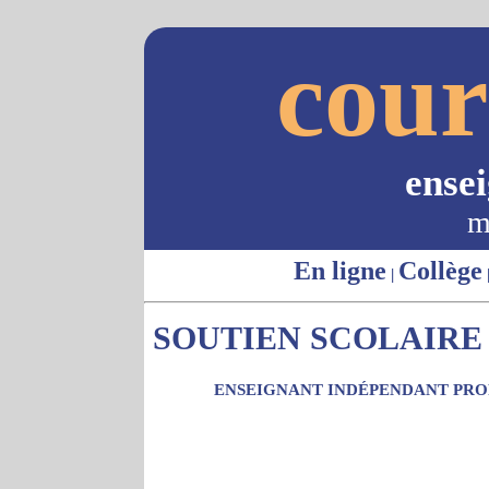
cour
ense
m
En ligne
Collège
|
SOUTIEN SCOLAIRE -
ENSEIGNANT INDÉPENDANT PROP