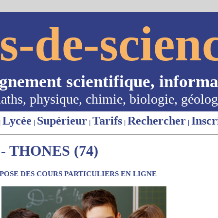
s-de-scienc
ignement scientifique, informa
aths, physique, chimie, biologie, géolog
Lycée
Supérieur
Tarifs
Rechercher
Inscr
|
|
|
|
|
 THONES (74)
OSE DES COURS PARTICULIERS EN LIGNE