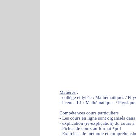
Matières
:
- collège et lycée : Mathématiques / Phy
- licence L1 : Mathématiques / Physique
Compétences cours particuliers
- Les cours en ligne sont organisés dans
- explication (ré-explication) du cours à
- Fiches de cours au format *pdf
- Exercices de méthode et compréhensi