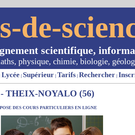
s-de-scienc
ignement scientifique, informa
aths, physique, chimie, biologie, géolog
Lycée
Supérieur
Tarifs
Rechercher
Inscr
|
|
|
|
|
- THEIX-NOYALO (56)
OSE DES COURS PARTICULIERS EN LIGNE