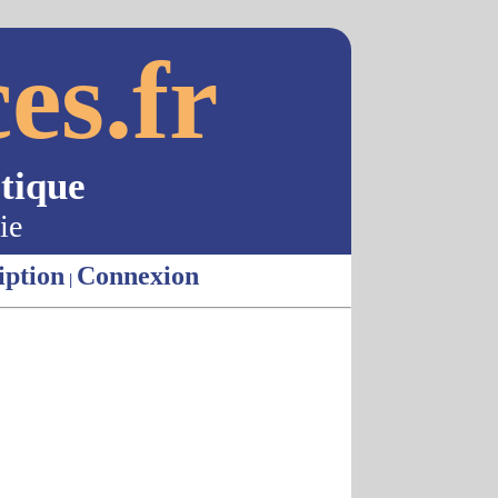
es.fr
tique
ie
iption
Connexion
|