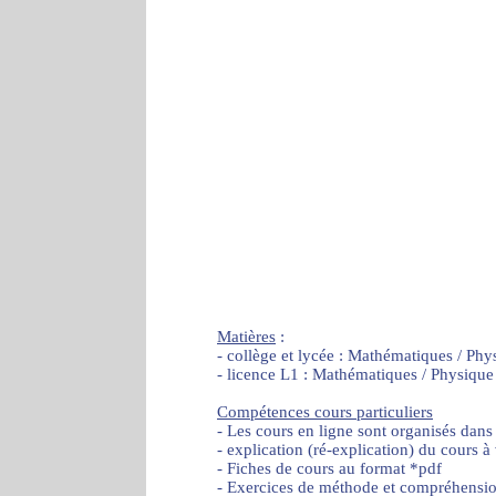
Matières
:
- collège et lycée : Mathématiques / Phy
- licence L1 : Mathématiques / Physique
Compétences cours particuliers
- Les cours en ligne sont organisés dans
- explication (ré-explication) du cours à
- Fiches de cours au format *pdf
- Exercices de méthode et compréhensi