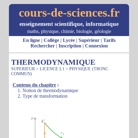
cours-de-sciences.fr
enseignement scientifique, informatique
maths, physique, chimie, biologie, géologie
En ligne
|
Collège
|
Lycée
|
Supérieur
|
Tarifs
Rechercher
|
Inscription
|
Connexion
THERMODYNAMIQUE
SUPERIEUR
>
LICENCE L1
>
PHYSIQUE (TRONC
COMMUN)
Contenu du chapitre
:
1. Notion de thermodynamique
2. Type de transformation