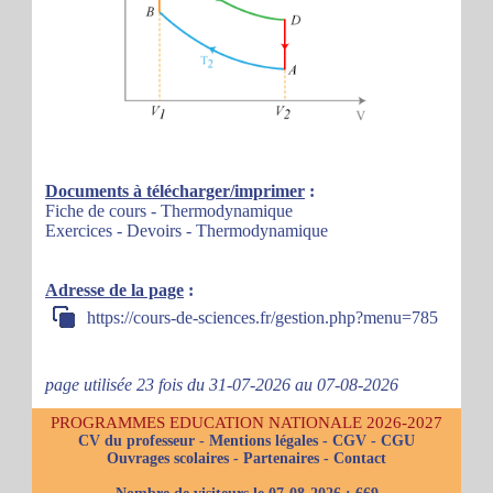
Documents à télécharger/imprimer
:
Fiche de cours - Thermodynamique
Exercices - Devoirs - Thermodynamique
Adresse de la page
:
https://cours-de-sciences.fr/gestion.php?menu=785
page utilisée 23 fois du 31-07-2026 au 07-08-2026
PROGRAMMES EDUCATION NATIONALE 2026-2027
CV du professeur
-
Mentions légales
-
CGV
-
CGU
Ouvrages scolaires
-
Partenaires
-
Contact