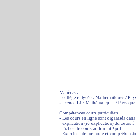
Matières
:
- collège et lycée : Mathématiques / Phy
- licence L1 : Mathématiques / Physique
Compétences cours particuliers
- Les cours en ligne sont organisés dans
- explication (ré-explication) du cours à
- Fiches de cours au format *pdf
- Exercices de méthode et compréhensi