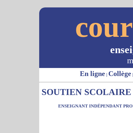
cour
ense
m
En ligne
Collège
|
SOUTIEN SCOLAIRE -
ENSEIGNANT INDÉPENDANT PROP