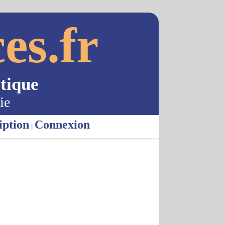
es.fr
tique
ie
iption
Connexion
|