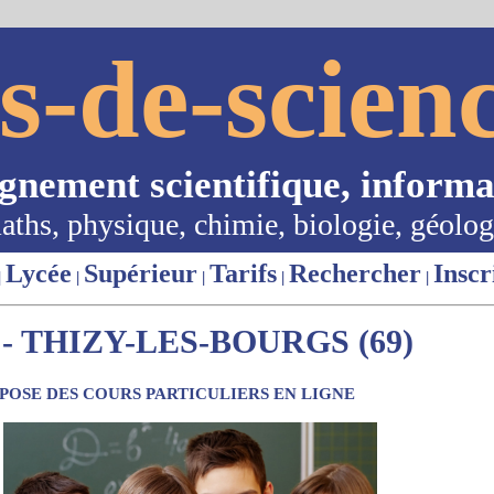
s-de-scienc
ignement scientifique, informa
aths, physique, chimie, biologie, géolog
Lycée
Supérieur
Tarifs
Rechercher
Inscr
|
|
|
|
|
 THIZY-LES-BOURGS (69)
OSE DES COURS PARTICULIERS EN LIGNE