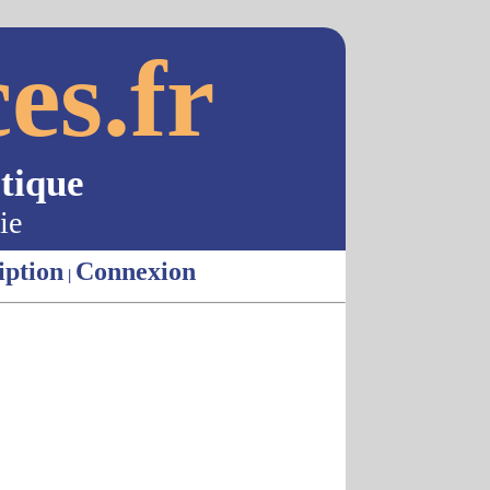
es.fr
tique
ie
iption
Connexion
|