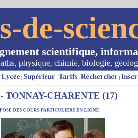
s-de-scienc
ignement scientifique, informa
aths, physique, chimie, biologie, géolog
Lycée
Supérieur
Tarifs
Rechercher
Inscr
|
|
|
|
|
- TONNAY-CHARENTE (17)
OSE DES COURS PARTICULIERS EN LIGNE