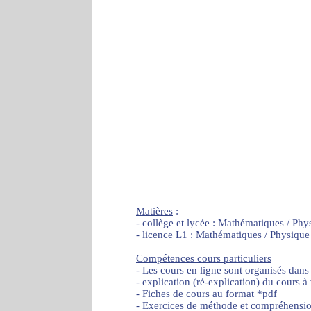
Matières
:
- collège et lycée : Mathématiques / Phy
- licence L1 : Mathématiques / Physique
Compétences cours particuliers
- Les cours en ligne sont organisés dans
- explication (ré-explication) du cours à
- Fiches de cours au format *pdf
- Exercices de méthode et compréhensi