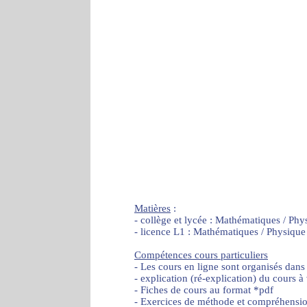
Matières
:
- collège et lycée : Mathématiques / Phy
- licence L1 : Mathématiques / Physique
Compétences cours particuliers
- Les cours en ligne sont organisés dans
- explication (ré-explication) du cours à
- Fiches de cours au format *pdf
- Exercices de méthode et compréhensi