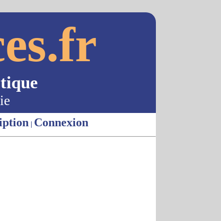
es.fr
tique
ie
iption
Connexion
|