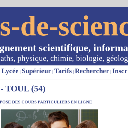
s-de-scienc
ignement scientifique, informa
aths, physique, chimie, biologie, géolog
Lycée
Supérieur
Tarifs
Rechercher
Inscr
|
|
|
|
|
 TOUL (54)
OSE DES COURS PARTICULIERS EN LIGNE