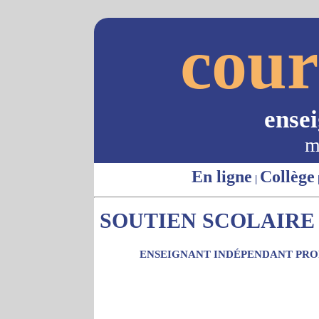
cour
ense
m
En ligne
Collège
|
SOUTIEN SCOLAIRE -
ENSEIGNANT INDÉPENDANT PROP