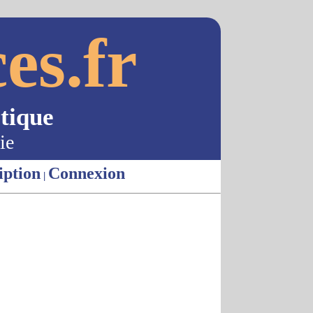
es.fr
tique
ie
iption
Connexion
|