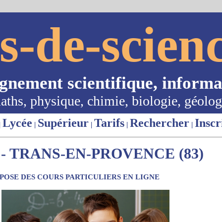
s-de-scienc
ignement scientifique, informa
aths, physique, chimie, biologie, géolog
Lycée
Supérieur
Tarifs
Rechercher
Inscr
|
|
|
|
|
- TRANS-EN-PROVENCE (83)
OSE DES COURS PARTICULIERS EN LIGNE