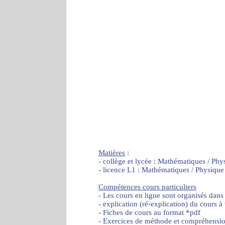
Matières
:
- collège et lycée : Mathématiques / Phy
- licence L1 : Mathématiques / Physique
Compétences cours particuliers
- Les cours en ligne sont organisés dans
- explication (ré-explication) du cours à
- Fiches de cours au format *pdf
- Exercices de méthode et compréhensi