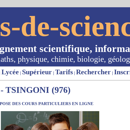
s-de-scienc
ignement scientifique, informa
aths, physique, chimie, biologie, géolog
Lycée
Supérieur
Tarifs
Rechercher
Inscr
|
|
|
|
|
 TSINGONI (976)
OSE DES COURS PARTICULIERS EN LIGNE