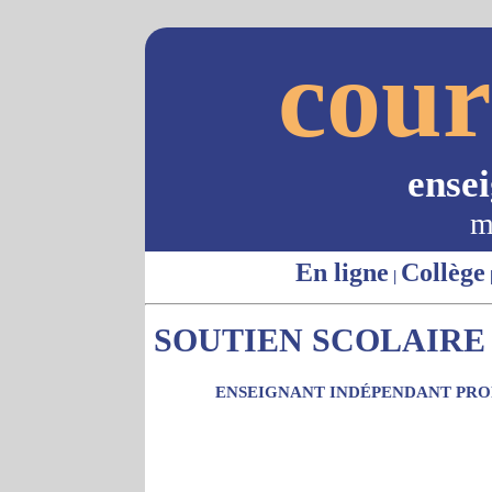
cour
ense
m
En ligne
Collège
|
SOUTIEN SCOLAIRE -
ENSEIGNANT INDÉPENDANT PROP