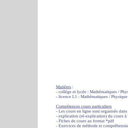
Matières
:
- collège et lycée : Mathématiques / Phy
- licence L1 : Mathématiques / Physique
Compétences cours particuliers
- Les cours en ligne sont organisés dans
- explication (ré-explication) du cours à
- Fiches de cours au format *pdf
- Exercices de méthode et compréhensi