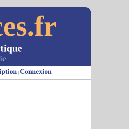
es.fr
tique
ie
iption
Connexion
|