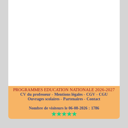
PROGRAMMES EDUCATION NATIONALE 2026-2027
CV du professeur
-
Mentions légales
-
CGV
-
CGU
Ouvrages scolaires
-
Partenaires
-
Contact
Nombre de visiteurs le 06-08-2026 :
1786
★★★★★