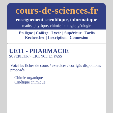
cours-de-sciences.fr
enseignement scientifique, informatique
maths, physique, chimie, biologie, géologie
En ligne
|
Collège
|
Lycée
|
Supérieur
|
Tarifs
Rechercher
|
Inscription
|
Connexion
UE11 - PHARMACIE
SUPERIEUR
>
LICENCE L1 PASS
Voici les fiches de cours / exercices / corrigés disponibles
proposés :
Chimie organique
Cinétique chimique