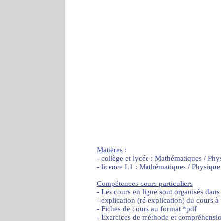
Matières
:
- collège et lycée : Mathématiques / Phy
- licence L1 : Mathématiques / Physique
Compétences cours particuliers
- Les cours en ligne sont organisés dans
- explication (ré-explication) du cours à
- Fiches de cours au format *pdf
- Exercices de méthode et compréhensi