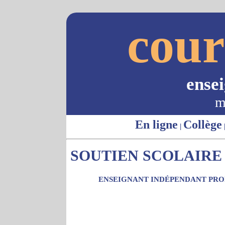
cour
ense
m
En ligne
Collège
|
SOUTIEN SCOLAIRE -
ENSEIGNANT INDÉPENDANT PROP