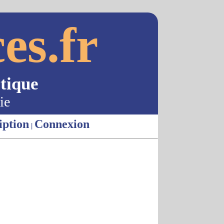
es.fr
tique
ie
iption
Connexion
|