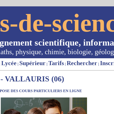
s-de-scienc
ignement scientifique, informa
aths, physique, chimie, biologie, géolog
Lycée
Supérieur
Tarifs
Rechercher
Inscr
|
|
|
|
|
 VALLAURIS (06)
OSE DES COURS PARTICULIERS EN LIGNE