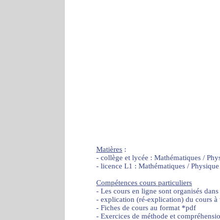
Matières
:
- collège et lycée : Mathématiques / Phy
- licence L1 : Mathématiques / Physique
Compétences cours particuliers
- Les cours en ligne sont organisés dans
- explication (ré-explication) du cours à
- Fiches de cours au format *pdf
- Exercices de méthode et compréhensi