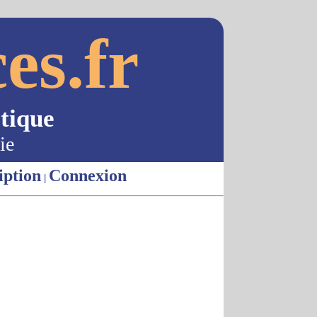
es.fr
tique
ie
iption
Connexion
|