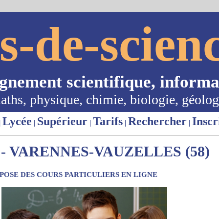
s-de-scienc
ignement scientifique, informa
aths, physique, chimie, biologie, géolog
Lycée
Supérieur
Tarifs
Rechercher
Inscr
|
|
|
|
|
- VARENNES-VAUZELLES (58)
OSE DES COURS PARTICULIERS EN LIGNE