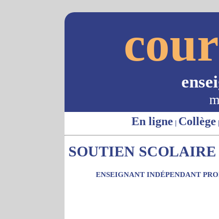
cour
ense
m
En ligne
Collège
|
SOUTIEN SCOLAIRE -
ENSEIGNANT INDÉPENDANT PROP