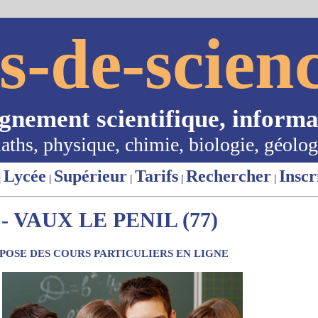
s-de-scienc
ignement scientifique, informa
aths, physique, chimie, biologie, géolog
Lycée
Supérieur
Tarifs
Rechercher
Inscr
|
|
|
|
|
 VAUX LE PENIL (77)
OSE DES COURS PARTICULIERS EN LIGNE