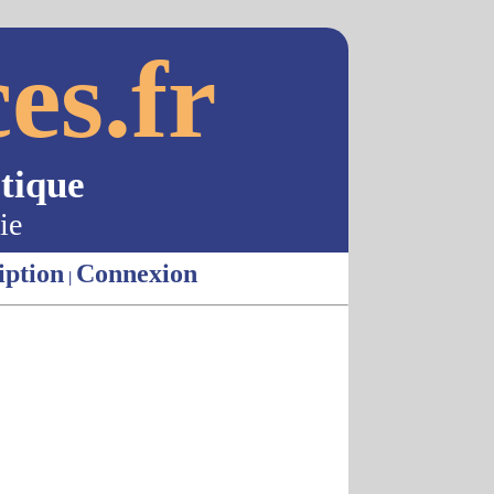
es.fr
tique
ie
iption
Connexion
|