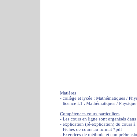
Matières
:
- collège et lycée : Mathématiques / Phy
- licence L1 : Mathématiques / Physique
Compétences cours particuliers
- Les cours en ligne sont organisés dans
- explication (ré-explication) du cours à
- Fiches de cours au format *pdf
- Exercices de méthode et compréhensi