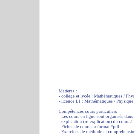
Matières
:
- collège et lycée : Mathématiques / Phy
- licence L1 : Mathématiques / Physique
Compétences cours particuliers
- Les cours en ligne sont organisés dans
- explication (ré-explication) du cours à
- Fiches de cours au format *pdf
- Exercices de méthode et compréhensi