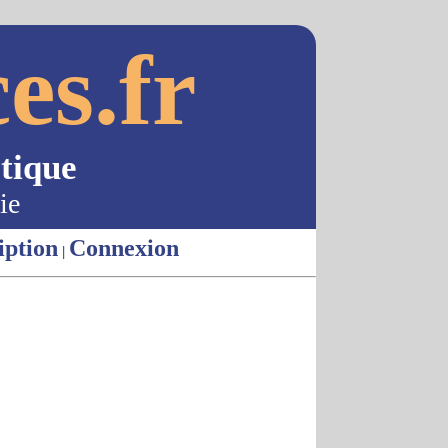
es.fr
tique
ie
iption
Connexion
|