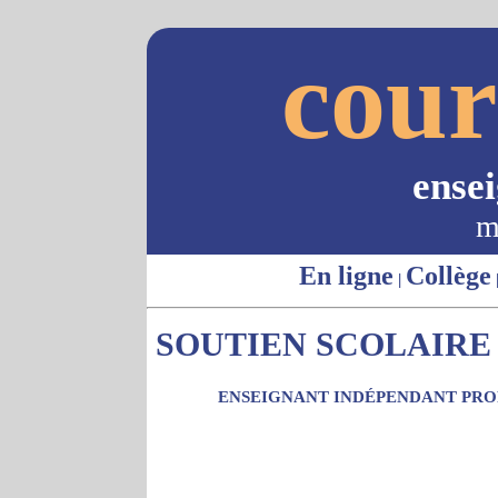
cour
ense
m
En ligne
Collège
|
SOUTIEN SCOLAIRE -
ENSEIGNANT INDÉPENDANT PROP