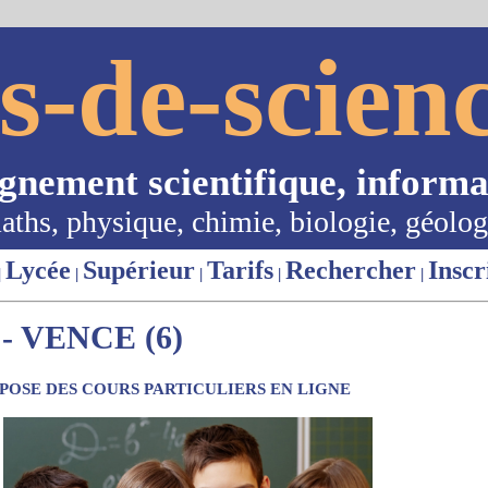
s-de-scienc
ignement scientifique, informa
aths, physique, chimie, biologie, géolog
Lycée
Supérieur
Tarifs
Rechercher
Inscr
|
|
|
|
|
 VENCE (6)
OSE DES COURS PARTICULIERS EN LIGNE