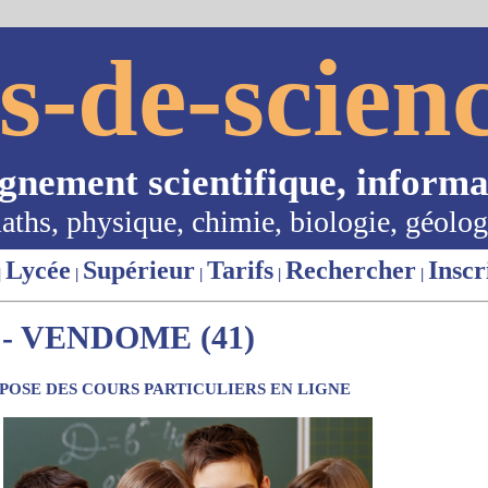
s-de-scienc
ignement scientifique, informa
aths, physique, chimie, biologie, géolog
Lycée
Supérieur
Tarifs
Rechercher
Inscr
|
|
|
|
|
- VENDOME (41)
OSE DES COURS PARTICULIERS EN LIGNE