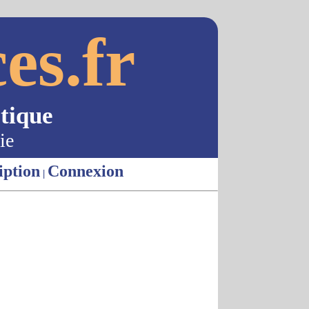
es.fr
tique
ie
iption
Connexion
|