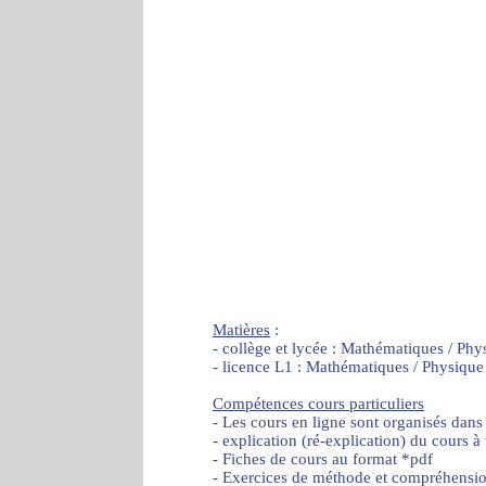
Matières
:
- collège et lycée : Mathématiques / Phy
- licence L1 : Mathématiques / Physique
Compétences cours particuliers
- Les cours en ligne sont organisés dans
- explication (ré-explication) du cours à
- Fiches de cours au format *pdf
- Exercices de méthode et compréhensi