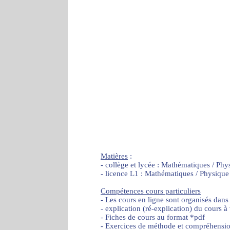
Matières
:
- collège et lycée : Mathématiques / Phy
- licence L1 : Mathématiques / Physique
Compétences cours particuliers
- Les cours en ligne sont organisés dans
- explication (ré-explication) du cours à
- Fiches de cours au format *pdf
- Exercices de méthode et compréhensi