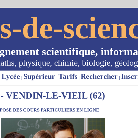
s-de-scienc
ignement scientifique, informa
aths, physique, chimie, biologie, géolog
Lycée
Supérieur
Tarifs
Rechercher
Inscr
|
|
|
|
|
 VENDIN-LE-VIEIL (62)
OSE DES COURS PARTICULIERS EN LIGNE