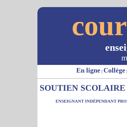
cour
ense
m
En ligne
Collège
|
SOUTIEN SCOLAIRE -
ENSEIGNANT INDÉPENDANT PROP