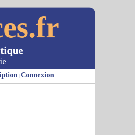
es.fr
tique
ie
iption
Connexion
|