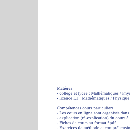
Matières
:
- collège et lycée : Mathématiques / Phy
- licence L1 : Mathématiques / Physique
Compétences cours particuliers
- Les cours en ligne sont organisés dans
- explication (ré-explication) du cours à
- Fiches de cours au format *pdf
- Exercices de méthode et compréhensi