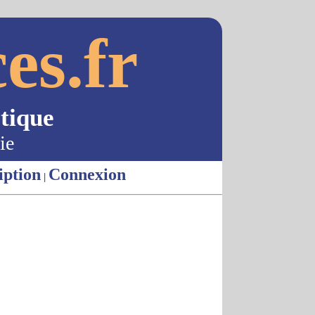
es.fr
tique
ie
iption
Connexion
|