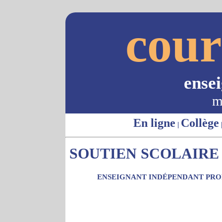
cour
ense
m
En ligne
Collège
|
SOUTIEN SCOLAIRE -
ENSEIGNANT INDÉPENDANT PROP