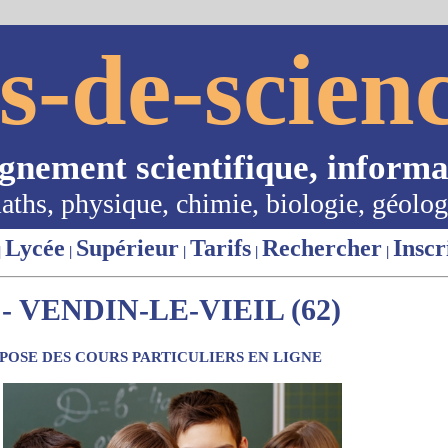
s-de-scienc
ignement scientifique, informa
aths, physique, chimie, biologie, géolog
Lycée
Supérieur
Tarifs
Rechercher
Inscr
|
|
|
|
|
 VENDIN-LE-VIEIL (62)
OSE DES COURS PARTICULIERS EN LIGNE