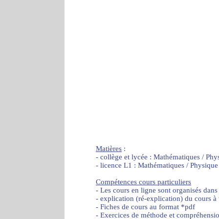
Matières
:
- collège et lycée : Mathématiques / Phy
- licence L1 : Mathématiques / Physique
Compétences cours particuliers
- Les cours en ligne sont organisés dans
- explication (ré-explication) du cours à
- Fiches de cours au format *pdf
- Exercices de méthode et compréhensi