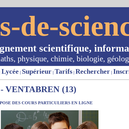
s-de-scienc
ignement scientifique, informa
aths, physique, chimie, biologie, géolog
Lycée
Supérieur
Tarifs
Rechercher
Inscr
|
|
|
|
|
- VENTABREN (13)
OSE DES COURS PARTICULIERS EN LIGNE