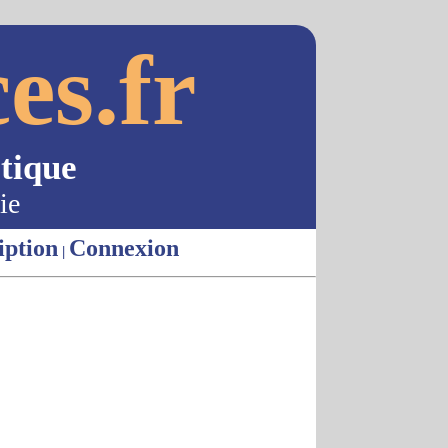
es.fr
tique
ie
iption
Connexion
|