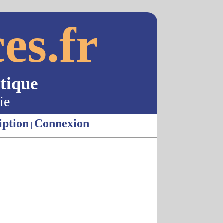
es.fr
tique
ie
iption
Connexion
|