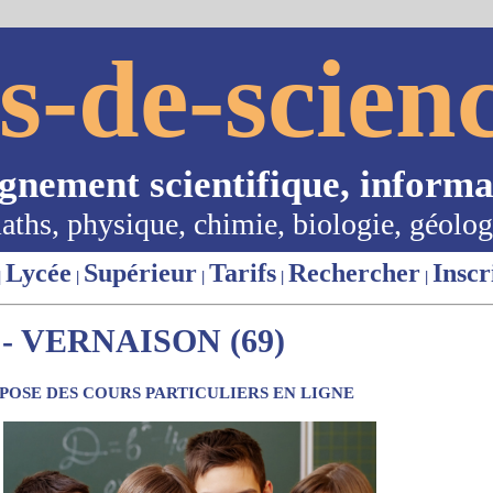
s-de-scienc
ignement scientifique, informa
aths, physique, chimie, biologie, géolog
Lycée
Supérieur
Tarifs
Rechercher
Inscr
|
|
|
|
|
- VERNAISON (69)
OSE DES COURS PARTICULIERS EN LIGNE