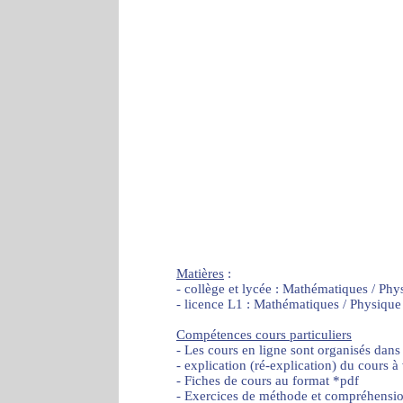
Matières
:
- collège et lycée : Mathématiques / Phy
- licence L1 : Mathématiques / Physique
Compétences cours particuliers
- Les cours en ligne sont organisés dans
- explication (ré-explication) du cours à
- Fiches de cours au format *pdf
- Exercices de méthode et compréhensi