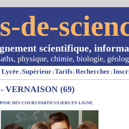
s-de-scienc
ignement scientifique, informa
aths, physique, chimie, biologie, géolog
Lycée
Supérieur
Tarifs
Rechercher
Inscr
|
|
|
|
|
- VERNAISON (69)
OSE DES COURS PARTICULIERS EN LIGNE