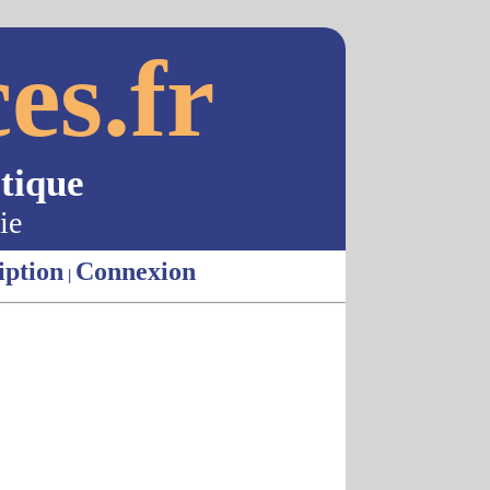
es.fr
tique
ie
iption
Connexion
|