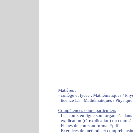
Matières
:
- collège et lycée : Mathématiques / Phy
- licence L1 : Mathématiques / Physique
Compétences cours particuliers
- Les cours en ligne sont organisés dans
- explication (ré-explication) du cours à
- Fiches de cours au format *pdf
- Exercices de méthode et compréhensi