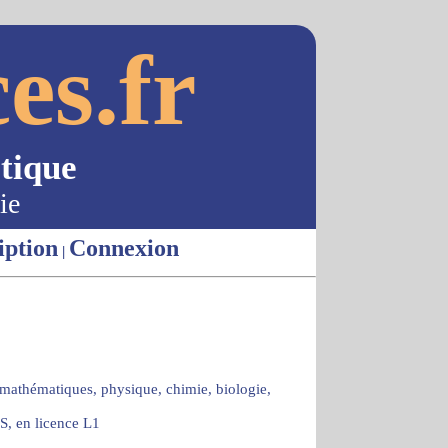
es.fr
tique
ie
iption
Connexion
|
 mathématiques, physique, chimie, biologie,
S, en licence L1