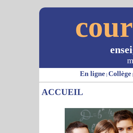
cour
ense
m
En ligne
Collège
|
ACCUEIL