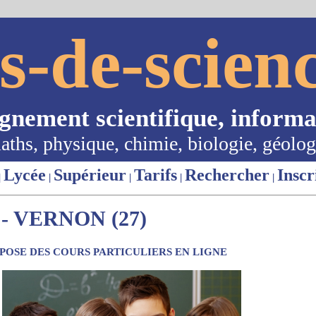
s-de-scienc
ignement scientifique, informa
aths, physique, chimie, biologie, géolog
Lycée
Supérieur
Tarifs
Rechercher
Inscr
|
|
|
|
|
- VERNON (27)
OSE DES COURS PARTICULIERS EN LIGNE