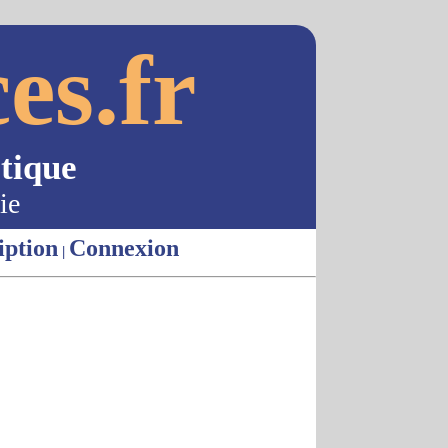
es.fr
tique
ie
iption
Connexion
|