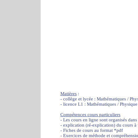
Matières
:
- collège et lycée : Mathématiques / Phy
- licence L1 : Mathématiques / Physique
Compétences cours particuliers
- Les cours en ligne sont organisés dans
- explication (ré-explication) du cours à
- Fiches de cours au format *pdf
- Exercices de méthode et compréhensi