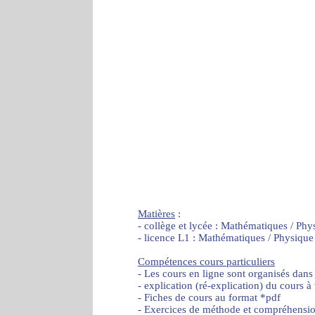
Matières
:
- collège et lycée : Mathématiques / Phy
- licence L1 : Mathématiques / Physique
Compétences cours particuliers
- Les cours en ligne sont organisés dans
- explication (ré-explication) du cours à
- Fiches de cours au format *pdf
- Exercices de méthode et compréhensi