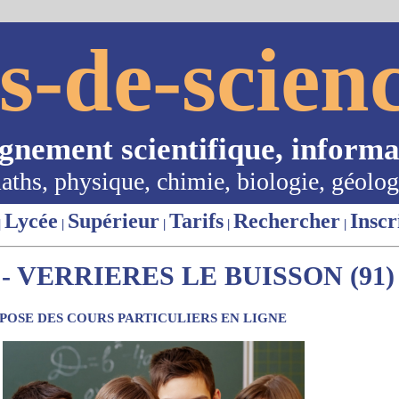
s-de-scienc
ignement scientifique, informa
aths, physique, chimie, biologie, géolog
Lycée
Supérieur
Tarifs
Rechercher
Inscr
|
|
|
|
|
 VERRIERES LE BUISSON (91)
OSE DES COURS PARTICULIERS EN LIGNE