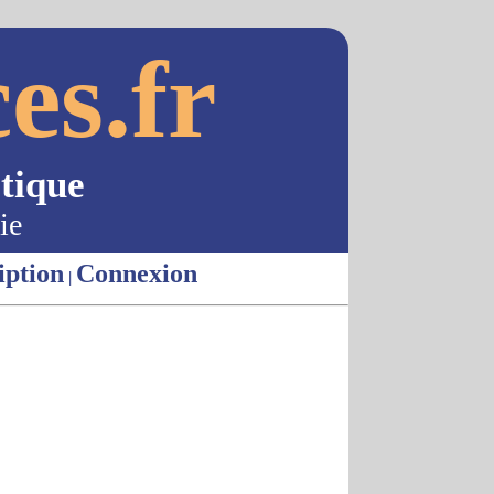
es.fr
tique
ie
iption
Connexion
|