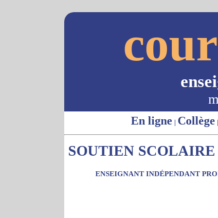
cour
ense
m
En ligne
Collège
|
SOUTIEN SCOLAIRE -
ENSEIGNANT INDÉPENDANT PROP