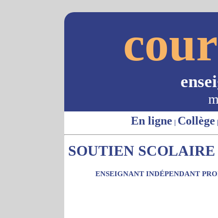
cour
ense
m
En ligne
Collège
|
SOUTIEN SCOLAIRE -
ENSEIGNANT INDÉPENDANT PROP