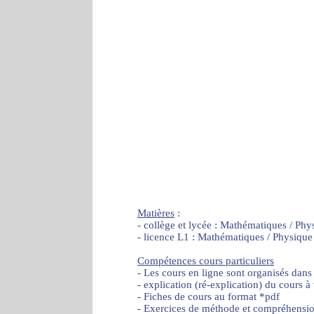
Matières
:
- collège et lycée : Mathématiques / Phy
- licence L1 : Mathématiques / Physique
Compétences cours particuliers
- Les cours en ligne sont organisés dans
- explication (ré-explication) du cours à
- Fiches de cours au format *pdf
- Exercices de méthode et compréhensi