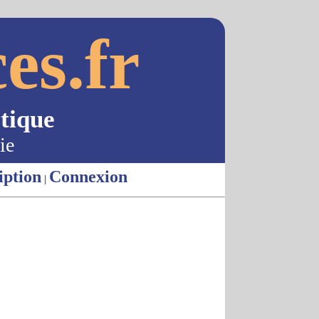
es.fr
tique
ie
iption
Connexion
|