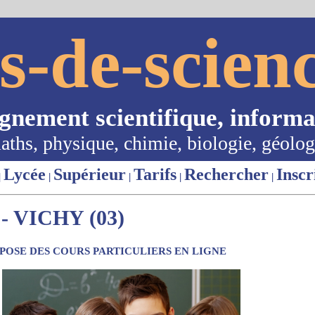
s-de-scienc
ignement scientifique, informa
aths, physique, chimie, biologie, géolog
Lycée
Supérieur
Tarifs
Rechercher
Inscr
|
|
|
|
|
 VICHY (03)
OSE DES COURS PARTICULIERS EN LIGNE