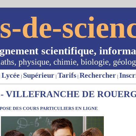
s-de-scienc
ignement scientifique, informa
aths, physique, chimie, biologie, géolog
Lycée
Supérieur
Tarifs
Rechercher
Inscr
|
|
|
|
|
- VILLEFRANCHE DE ROUERGU
OSE DES COURS PARTICULIERS EN LIGNE