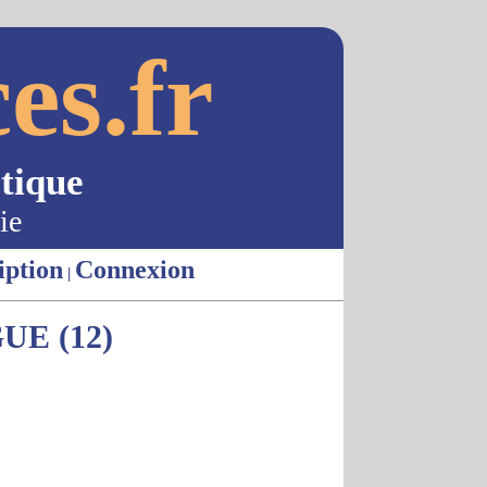
es.fr
tique
ie
iption
Connexion
|
E (12)