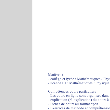
Matières
:
- collège et lycée : Mathématiques / Phy
- licence L1 : Mathématiques / Physique
Compétences cours particuliers
- Les cours en ligne sont organisés dans
- explication (ré-explication) du cours à
- Fiches de cours au format *pdf
- Exercices de méthode et compréhensi