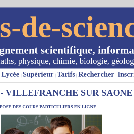
s-de-scienc
ignement scientifique, informa
aths, physique, chimie, biologie, géolog
Lycée
Supérieur
Tarifs
Rechercher
Inscr
|
|
|
|
|
- VILLEFRANCHE SUR SAONE 
OSE DES COURS PARTICULIERS EN LIGNE