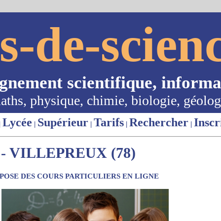
s-de-scienc
ignement scientifique, informa
aths, physique, chimie, biologie, géolog
Lycée
Supérieur
Tarifs
Rechercher
Inscr
|
|
|
|
|
- VILLEPREUX (78)
OSE DES COURS PARTICULIERS EN LIGNE