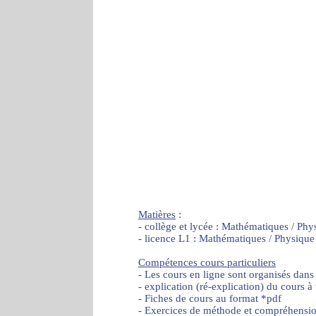
Matières
:
- collège et lycée : Mathématiques / Phy
- licence L1 : Mathématiques / Physique
Compétences cours particuliers
- Les cours en ligne sont organisés dans
- explication (ré-explication) du cours à
- Fiches de cours au format *pdf
- Exercices de méthode et compréhensi