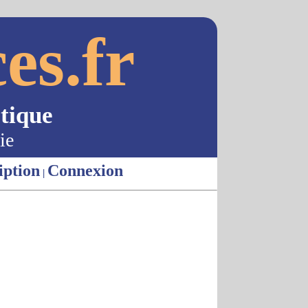
es.fr
tique
ie
iption
Connexion
|