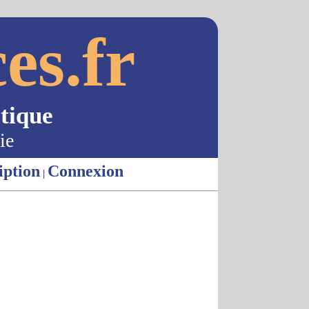
es.fr
tique
ie
iption
Connexion
|