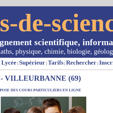
s-de-scienc
ignement scientifique, informa
aths, physique, chimie, biologie, géolog
Lycée
Supérieur
Tarifs
Rechercher
Inscr
|
|
|
|
|
- VILLEURBANNE (69)
OSE DES COURS PARTICULIERS EN LIGNE