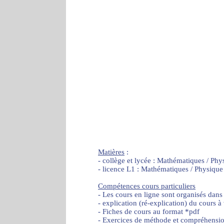
Matières
:
- collège et lycée : Mathématiques / Phy
- licence L1 : Mathématiques / Physique
Compétences cours particuliers
- Les cours en ligne sont organisés dans
- explication (ré-explication) du cours à
- Fiches de cours au format *pdf
- Exercices de méthode et compréhensi