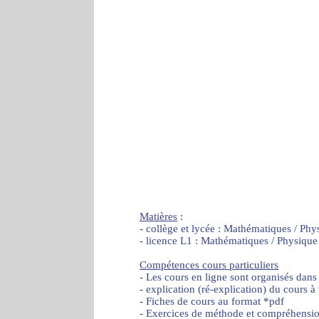
Matières
:
- collège et lycée : Mathématiques / Phy
- licence L1 : Mathématiques / Physique
Compétences cours particuliers
- Les cours en ligne sont organisés dans
- explication (ré-explication) du cours à
- Fiches de cours au format *pdf
- Exercices de méthode et compréhensi