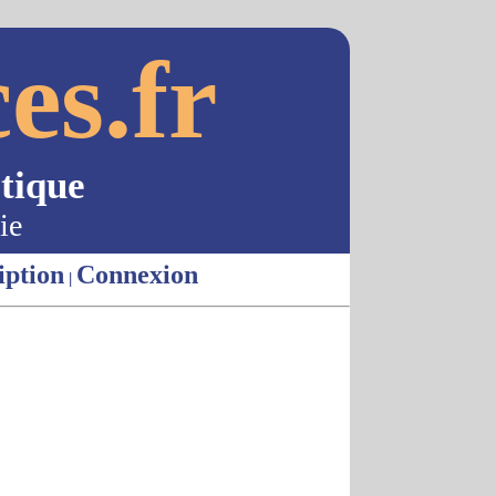
es.fr
tique
ie
iption
Connexion
|