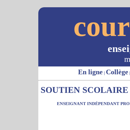
cour
ense
m
En ligne
Collège
|
SOUTIEN SCOLAIRE -
ENSEIGNANT INDÉPENDANT PROP