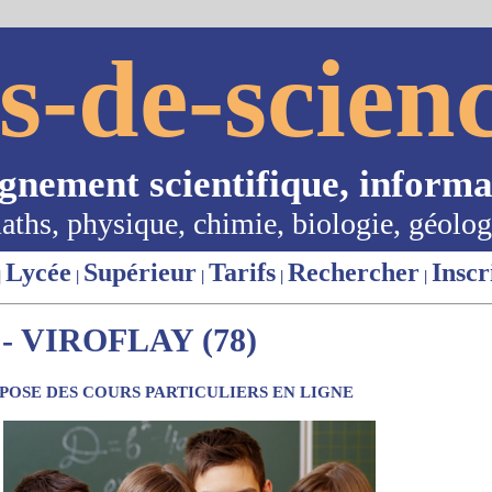
s-de-scienc
ignement scientifique, informa
aths, physique, chimie, biologie, géolog
Lycée
Supérieur
Tarifs
Rechercher
Inscr
|
|
|
|
|
 VIROFLAY (78)
OSE DES COURS PARTICULIERS EN LIGNE