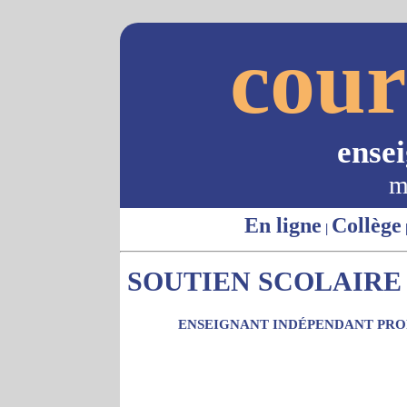
cour
ense
m
En ligne
Collège
|
SOUTIEN SCOLAIRE -
ENSEIGNANT INDÉPENDANT PROP