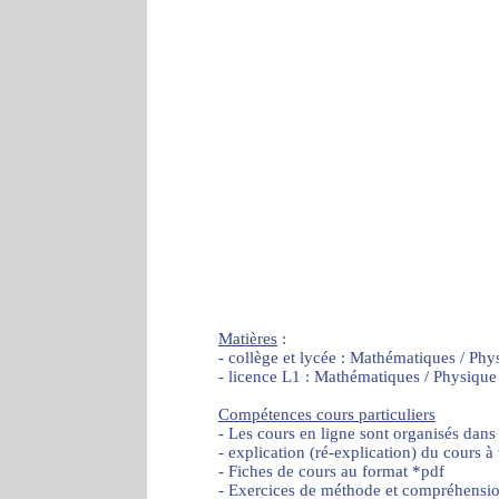
Matières
:
- collège et lycée : Mathématiques / Phy
- licence L1 : Mathématiques / Physique
Compétences cours particuliers
- Les cours en ligne sont organisés dans
- explication (ré-explication) du cours à
- Fiches de cours au format *pdf
- Exercices de méthode et compréhensi