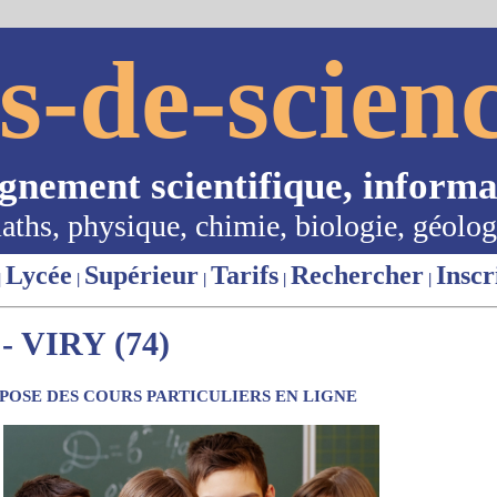
s-de-scienc
ignement scientifique, informa
aths, physique, chimie, biologie, géolog
Lycée
Supérieur
Tarifs
Rechercher
Inscr
|
|
|
|
|
 VIRY (74)
OSE DES COURS PARTICULIERS EN LIGNE