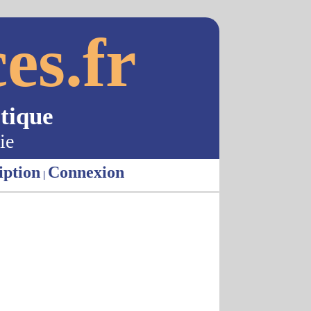
es.fr
tique
ie
iption
Connexion
|