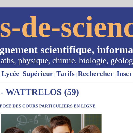
s-de-scienc
ignement scientifique, informa
aths, physique, chimie, biologie, géolog
Lycée
Supérieur
Tarifs
Rechercher
Inscr
|
|
|
|
|
- WATTRELOS (59)
OSE DES COURS PARTICULIERS EN LIGNE