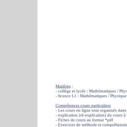
Matières
:
- collège et lycée : Mathématiques / Phy
- licence L1 : Mathématiques / Physique
Compétences cours particuliers
- Les cours en ligne sont organisés dans
- explication (ré-explication) du cours à
- Fiches de cours au format *pdf
- Exercices de méthode et compréhensi