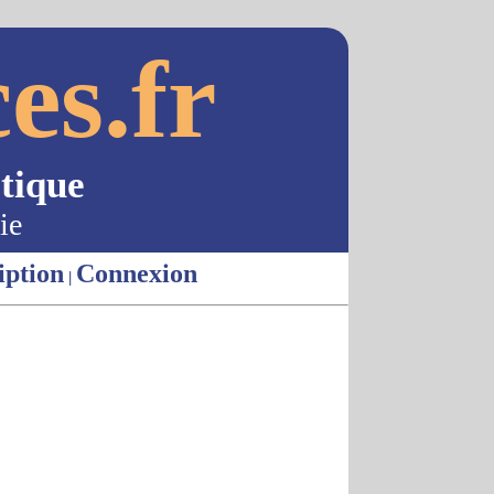
es.fr
tique
ie
iption
Connexion
|