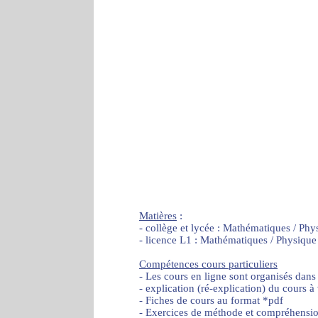
Matières
:
- collège et lycée : Mathématiques / Phy
- licence L1 : Mathématiques / Physique
Compétences cours particuliers
- Les cours en ligne sont organisés dans
- explication (ré-explication) du cours à
- Fiches de cours au format *pdf
- Exercices de méthode et compréhensi