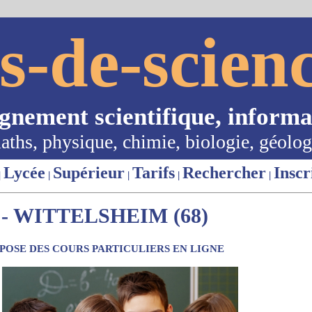
s-de-scienc
ignement scientifique, informa
aths, physique, chimie, biologie, géolog
Lycée
Supérieur
Tarifs
Rechercher
Inscr
|
|
|
|
|
- WITTELSHEIM (68)
OSE DES COURS PARTICULIERS EN LIGNE