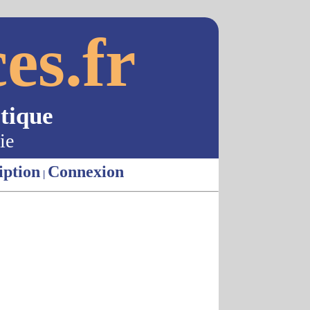
es.fr
tique
ie
iption
Connexion
|