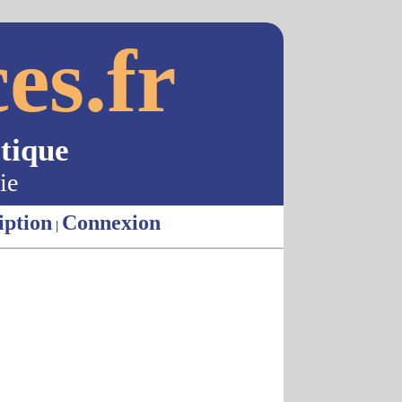
es.fr
tique
ie
iption
Connexion
|