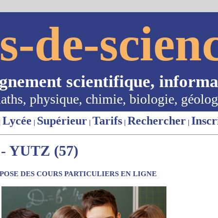
s-de-scienc
ignement scientifique, informa
aths, physique, chimie, biologie, géolog
Lycée
Supérieur
Tarifs
Rechercher
Inscr
|
|
|
|
|
 YUTZ (57)
OSE DES COURS PARTICULIERS EN LIGNE