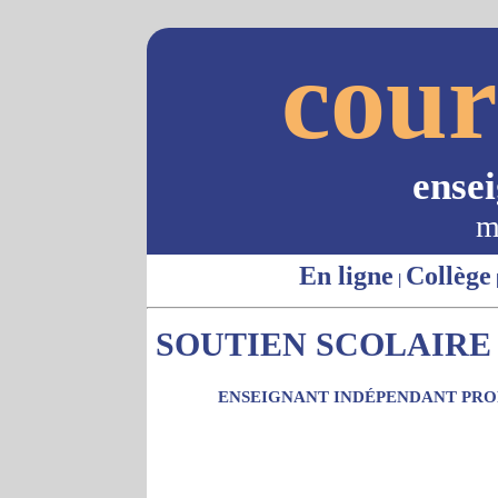
cour
ense
m
En ligne
Collège
|
SOUTIEN SCOLAIRE -
ENSEIGNANT INDÉPENDANT PROP