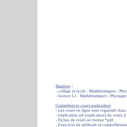
Matières
:
- collège et lycée : Mathématiques / Phy
- licence L1 : Mathématiques / Physique
Compétences cours particuliers
- Les cours en ligne sont organisés dans
- explication (ré-explication) du cours à
- Fiches de cours au format *pdf
- Exercices de méthode et compréhensi