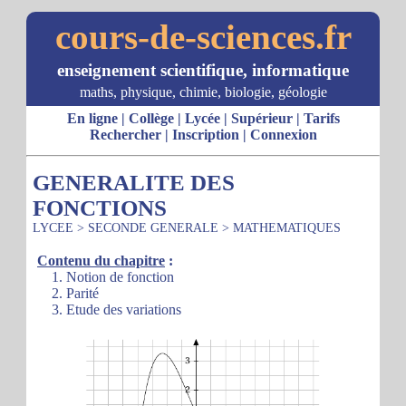
cours-de-sciences.fr
enseignement scientifique, informatique
maths, physique, chimie, biologie, géologie
En ligne
|
Collège
|
Lycée
|
Supérieur
|
Tarifs
Rechercher
|
Inscription
|
Connexion
GENERALITE DES
FONCTIONS
LYCEE
>
SECONDE GENERALE
>
MATHEMATIQUES
Contenu du chapitre
:
1. Notion de fonction
2. Parité
3. Etude des variations