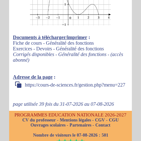
Documents à télécharger/imprimer
:
Fiche de cours - Généralité des fonctions
Exercices - Devoirs - Généralité des fonctions
Corrigés disponibles - Généralité des fonctions - (accès
abonné)
Adresse de la page
:
https://cours-de-sciences.fr/gestion.php?menu=227
page utilisée 39 fois du 31-07-2026 au 07-08-2026
PROGRAMMES EDUCATION NATIONALE 2026-2027
CV du professeur
-
Mentions légales
-
CGV
-
CGU
Ouvrages scolaires
-
Partenaires
-
Contact
Nombre de visiteurs le 07-08-2026 :
501