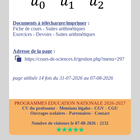
Documents à télécharger/imprimer
:
Fiche de cours - Suites arithmétiques
Exercices - Devoirs - Suites arithmétiques
Adresse de la page
:
https://cours-de-sciences.fr/gestion.php?menu=297
page utilisée 14 fois du 31-07-2026 au 07-08-2026
PROGRAMMES EDUCATION NATIONALE 2026-2027
CV du professeur
-
Mentions légales
-
CGV
-
CGU
Ouvrages scolaires
-
Partenaires
-
Contact
Nombre de visiteurs le 07-08-2026 :
2132
★★★★★