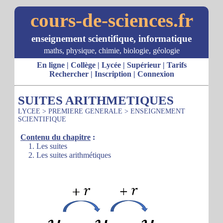
cours-de-sciences.fr
enseignement scientifique, informatique
maths, physique, chimie, biologie, géologie
En ligne
|
Collège
|
Lycée
|
Supérieur
|
Tarifs
Rechercher
|
Inscription
|
Connexion
SUITES ARITHMETIQUES
LYCEE
>
PREMIERE GENERALE
>
ENSEIGNEMENT
SCIENTIFIQUE
Contenu du chapitre
:
1. Les suites
2. Les suites arithmétiques