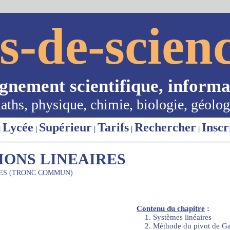
s-de-scienc
ignement scientifique, informa
aths, physique, chimie, biologie, géolog
Lycée
Supérieur
Tarifs
Rechercher
Inscr
|
|
|
|
|
IONS LINEAIRES
ES (TRONC COMMUN)
Contenu du chapitre
:
1. Systèmes linéaires
2. Méthode du pivot de G