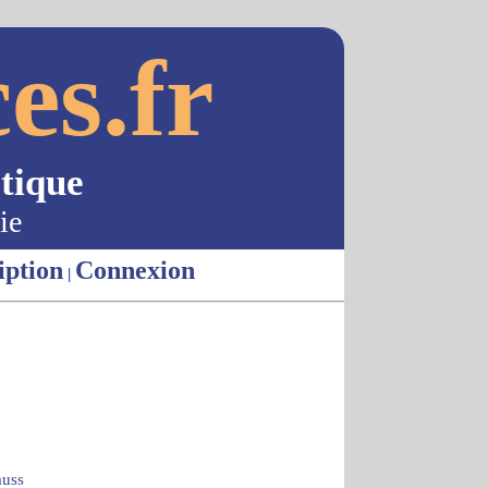
es.fr
tique
ie
iption
Connexion
|
auss