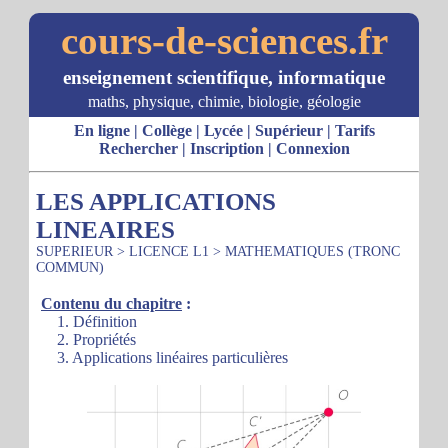
cours-de-sciences.fr
enseignement scientifique, informatique
maths, physique, chimie, biologie, géologie
En ligne
|
Collège
|
Lycée
|
Supérieur
|
Tarifs
Rechercher
|
Inscription
|
Connexion
LES APPLICATIONS
LINEAIRES
SUPERIEUR
>
LICENCE L1
>
MATHEMATIQUES (TRONC
COMMUN)
Contenu du chapitre
:
1. Définition
2. Propriétés
3. Applications linéaires particulières