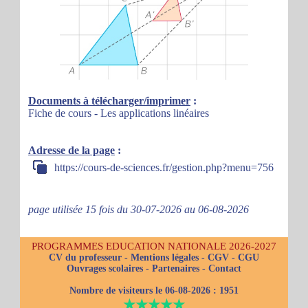
Documents à télécharger/imprimer
:
Fiche de cours - Les applications linéaires
Adresse de la page
:
https://cours-de-sciences.fr/gestion.php?menu=756
page utilisée 15 fois du 30-07-2026 au 06-08-2026
PROGRAMMES EDUCATION NATIONALE 2026-2027
CV du professeur
-
Mentions légales
-
CGV
-
CGU
Ouvrages scolaires
-
Partenaires
-
Contact
Nombre de visiteurs le 06-08-2026 :
1951
★★★★★