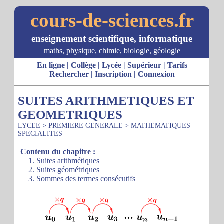
cours-de-sciences.fr
enseignement scientifique, informatique
maths, physique, chimie, biologie, géologie
En ligne
|
Collège
|
Lycée
|
Supérieur
|
Tarifs
Rechercher
|
Inscription
|
Connexion
SUITES ARITHMETIQUES ET
GEOMETRIQUES
LYCEE
>
PREMIERE GENERALE
>
MATHEMATIQUES
SPECIALITES
Contenu du chapitre
:
1. Suites arithmétiques
2. Suites géométriques
3. Sommes des termes consécutifs