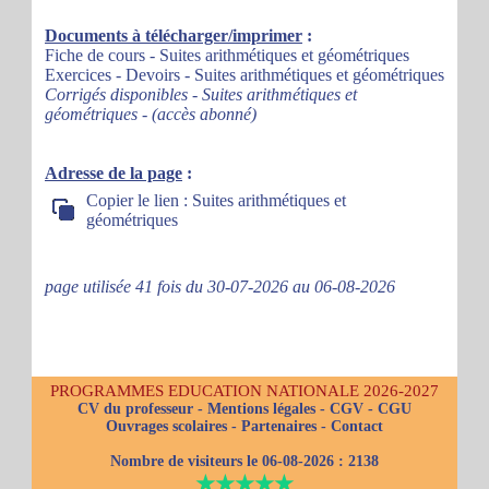
Documents à télécharger/imprimer
:
Fiche de cours - Suites arithmétiques et géométriques
Exercices - Devoirs - Suites arithmétiques et géométriques
Corrigés disponibles - Suites arithmétiques et
géométriques - (accès abonné)
Adresse de la page
:
Copier le lien : Suites arithmétiques et
géométriques
page utilisée 41 fois du 30-07-2026 au 06-08-2026
PROGRAMMES EDUCATION NATIONALE 2026-2027
CV du professeur
-
Mentions légales
-
CGV
-
CGU
Ouvrages scolaires
-
Partenaires
-
Contact
Nombre de visiteurs le 06-08-2026 :
2138
★★★★★