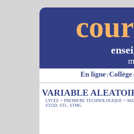
cour
ense
m
En ligne
Collège
|
VARIABLE ALEATOI
>
>
LYCEE
PREMIERE TECHNOLOGIQUE
MA
STI2D, STL, STMG