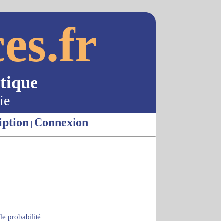
es.fr
tique
ie
iption
Connexion
|
de probabilité