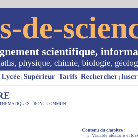
s-de-scienc
ignement scientifique, informa
aths, physique, chimie, biologie, géolog
Lycée
Supérieur
Tarifs
Rechercher
Inscr
|
|
|
|
|
RE
THEMATIQUES TRONC COMMUN
Contenu du chapitre
:
1. Variable aléatoire et loi 