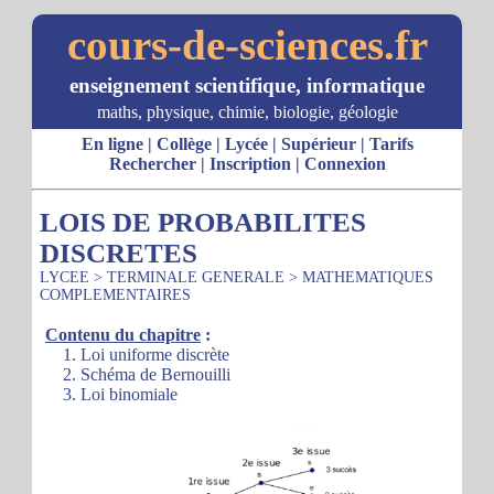
cours-de-sciences.fr
enseignement scientifique, informatique
maths, physique, chimie, biologie, géologie
En ligne
|
Collège
|
Lycée
|
Supérieur
|
Tarifs
Rechercher
|
Inscription
|
Connexion
LOIS DE PROBABILITES
DISCRETES
LYCEE
>
TERMINALE GENERALE
>
MATHEMATIQUES
COMPLEMENTAIRES
Contenu du chapitre
:
1. Loi uniforme discrète
2. Schéma de Bernouilli
3. Loi binomiale