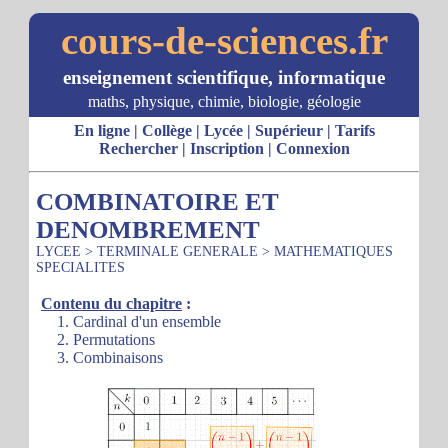
cours-de-sciences.fr
enseignement scientifique, informatique
maths, physique, chimie, biologie, géologie
En ligne
|
Collège
|
Lycée
|
Supérieur
|
Tarifs
Rechercher
|
Inscription
|
Connexion
COMBINATOIRE ET
DENOMBREMENT
LYCEE
>
TERMINALE GENERALE
>
MATHEMATIQUES
SPECIALITES
Contenu du chapitre
:
1. Cardinal d'un ensemble
2. Permutations
3. Combinaisons