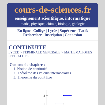
cours-de-sciences.fr
enseignement scientifique, informatique
maths, physique, chimie, biologie, géologie
En ligne
|
Collège
|
Lycée
|
Supérieur
|
Tarifs
Rechercher
|
Inscription
|
Connexion
CONTINUITE
LYCEE
>
TERMINALE GENERALE
>
MATHEMATIQUES
SPECIALITES
Contenu du chapitre
:
1. Notion de continuité
2. Théorème des valeurs intermédiaires
3. Théorème du point fixe