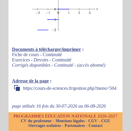
Documents à télécharger/imprimer
:
Fiche de cours - Continuité
Exercices - Devoirs - Continuité
Corrigés disponibles - Continuité - (accès abonné)
Adresse de la page
:
https://cours-de-sciences.fr/gestion.php?menu=504
page utilisée 16 fois du 30-07-2026 au 06-08-2026
PROGRAMMES EDUCATION NATIONALE 2026-2027
CV du professeur
-
Mentions légales
-
CGV
-
CGU
Ouvrages scolaires
-
Partenaires
-
Contact